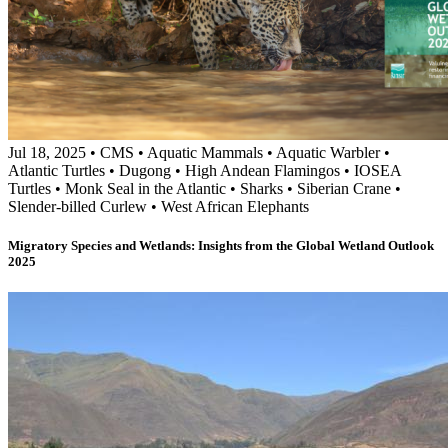
Jul 18, 2025
•
CMS
•
Aquatic Mammals
•
Aquatic Warbler
•
Atlantic Turtles
•
Dugong
•
High Andean Flamingos
•
IOSEA
Turtles
•
Monk Seal in the Atlantic
•
Sharks
•
Siberian Crane
•
Slender-billed Curlew
•
West African Elephants
Migratory Species and Wetlands: Insights from the Global Wetland Outlook
2025