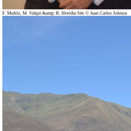
F. Muñóz, M. Valqui &amp; B. Heredia Site © Juan Carlos Atienza