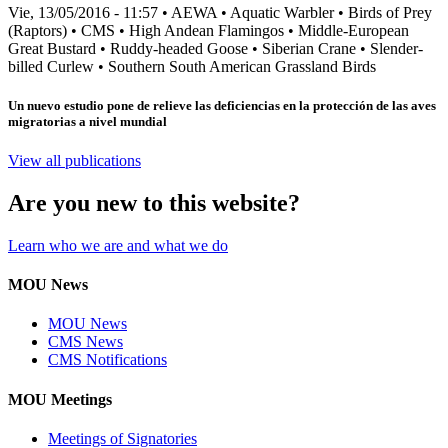
Vie, 13/05/2016 - 11:57
•
AEWA
•
Aquatic Warbler
•
Birds of Prey
(Raptors)
•
CMS
•
High Andean Flamingos
•
Middle-European
Great Bustard
•
Ruddy-headed Goose
•
Siberian Crane
•
Slender-
billed Curlew
•
Southern South American Grassland Birds
Un nuevo estudio pone de relieve las deficiencias en la protección de las aves
migratorias a nivel mundial
View all publications
Are you new to this website?
Learn who we are and what we do
MOU News
MOU News
CMS News
CMS Notifications
MOU Meetings
Meetings of Signatories