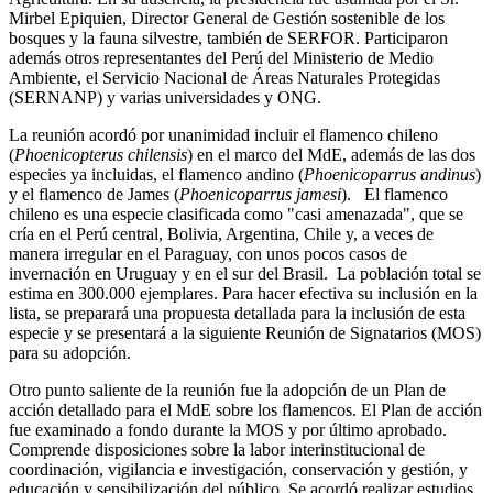
Mirbel Epiquien, Director General de Gestión sostenible de los
bosques y la fauna silvestre, también de SERFOR. Participaron
además otros representantes del Perú del Ministerio de Medio
Ambiente, el Servicio Nacional de Áreas Naturales Protegidas
(SERNANP) y varias universidades y ONG.
La reunión acordó por unanimidad incluir el flamenco chileno
(
Phoenicopterus chilensis
) en el marco del MdE, además de las dos
especies ya incluidas, el flamenco andino (
Phoenicoparrus andinus
)
y el flamenco de James (
Phoenicoparrus jamesi
). El flamenco
chileno es una especie clasificada como "casi amenazada", que se
cría en el Perú central, Bolivia, Argentina, Chile y, a veces de
manera irregular en el Paraguay, con unos pocos casos de
invernación en Uruguay y en el sur del Brasil. La población total se
estima en 300.000 ejemplares. Para hacer efectiva su inclusión en la
lista, se preparará una propuesta detallada para la inclusión de esta
especie y se presentará a la siguiente Reunión de Signatarios (MOS)
para su adopción.
Otro punto saliente de la reunión fue la adopción de un Plan de
acción detallado para el MdE sobre los flamencos. El Plan de acción
fue examinado a fondo durante la MOS y por último aprobado.
Comprende disposiciones sobre la labor interinstitucional de
coordinación, vigilancia e investigación, conservación y gestión, y
educación y sensibilización del público. Se acordó realizar estudios