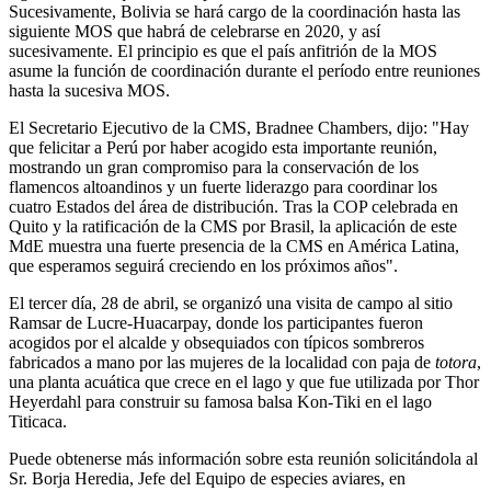
Sucesivamente, Bolivia se hará cargo de la coordinación hasta las
siguiente MOS que habrá de celebrarse en 2020, y así
sucesivamente. El principio es que el país anfitrión de la MOS
asume la función de coordinación durante el período entre reuniones
hasta la sucesiva MOS.
El Secretario Ejecutivo de la CMS, Bradnee Chambers, dijo: "Hay
que felicitar a Perú por haber acogido esta importante reunión,
mostrando un gran compromiso para la conservación de los
flamencos altoandinos y un fuerte liderazgo para coordinar los
cuatro Estados del área de distribución. Tras la COP celebrada en
Quito y la ratificación de la CMS por Brasil, la aplicación de este
MdE muestra una fuerte presencia de la CMS en América Latina,
que esperamos seguirá creciendo en los próximos años".
El tercer día, 28 de abril, se organizó una visita de campo al sitio
Ramsar de Lucre-Huacarpay, donde los participantes fueron
acogidos por el alcalde y obsequiados con típicos sombreros
fabricados a mano por las mujeres de la localidad con paja de
totora
,
una planta acuática que crece en el lago y que fue utilizada por Thor
Heyerdahl para construir su famosa balsa Kon-Tiki en el lago
Titicaca.
Puede obtenerse más información sobre esta reunión solicitándola al
Sr. Borja Heredia, Jefe del Equipo de especies aviares, en