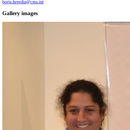
borja.heredia@cms.int
Gallery images