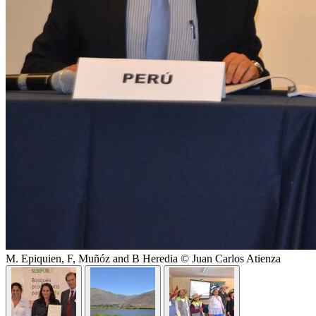
M. Epiquien, F, Muñóz and B Heredia © Juan Carlos Atienza