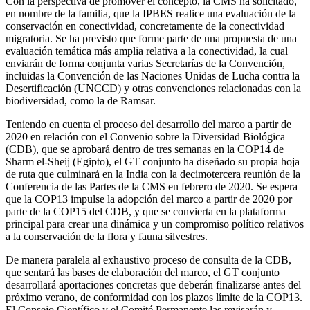
Con la perspectiva de promover el concepto, la CMS ha solicitado,
en nombre de la familia, que la IPBES realice una evaluación de la
conservación en conectividad, concretamente de la conectividad
migratoria. Se ha previsto que forme parte de una propuesta de una
evaluación temática más amplia relativa a la conectividad, la cual
enviarán de forma conjunta varias Secretarías de la Convención,
incluidas la Convención de las Naciones Unidas de Lucha contra la
Desertificación (UNCCD) y otras convenciones relacionadas con la
biodiversidad, como la de Ramsar.
Teniendo en cuenta el proceso del desarrollo del marco a partir de
2020 en relación con el Convenio sobre la Diversidad Biológica
(CDB), que se aprobará dentro de tres semanas en la COP14 de
Sharm el-Sheij (Egipto), el GT conjunto ha diseñado su propia hoja
de ruta que culminará en la India con la decimotercera reunión de la
Conferencia de las Partes de la CMS en febrero de 2020. Se espera
que la COP13 impulse la adopción del marco a partir de 2020 por
parte de la COP15 del CDB, y que se convierta en la plataforma
principal para crear una dinámica y un compromiso político relativos
a la conservación de la flora y fauna silvestres.
De manera paralela al exhaustivo proceso de consulta de la CDB,
que sentará las bases de elaboración del marco, el GT conjunto
desarrollará aportaciones concretas que deberán finalizarse antes del
próximo verano, de conformidad con los plazos límite de la COP13.
El Consejo Científico y el Comité Permanente las revisarán y