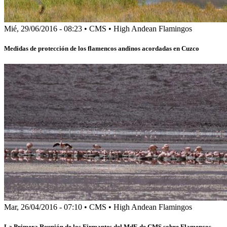
Mié, 29/06/2016 - 08:23
•
CMS
•
High Andean Flamingos
Medidas de protección de los flamencos andinos acordadas en Cuzco
Mar, 26/04/2016 - 07:10
•
CMS
•
High Andean Flamingos
La Primera Reunión de los Firmantes del MdE de CMS sobre Flamencos