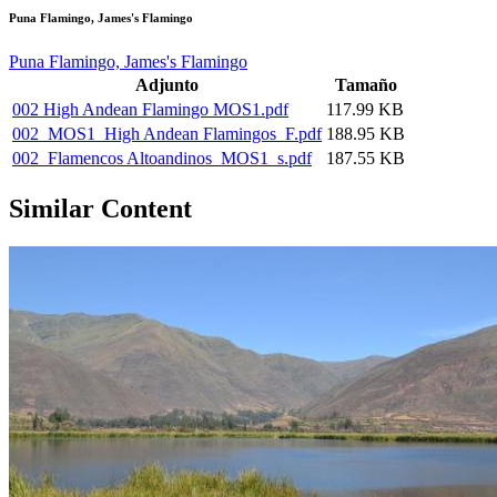
Puna Flamingo, James's Flamingo
Puna Flamingo, James's Flamingo
Adjunto
Tamaño
002 High Andean Flamingo MOS1.pdf
117.99 KB
002_MOS1_High Andean Flamingos_F.pdf
188.95 KB
002_Flamencos Altoandinos_MOS1_s.pdf
187.55 KB
Similar Content