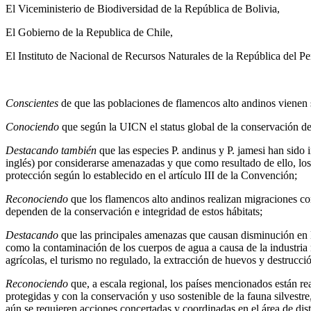
El Viceministerio de Biodiversidad de la República de Bolivia,
El Gobierno de la Republica de Chile,
El Instituto de Nacional de Recursos Naturales de la República del Pe
Conscientes
de que las poblaciones de flamencos alto andinos vienen 
Conociendo
que según la UICN el status global de la conservación d
Destacando también
que las especies P. andinus y P. jamesi han sido
inglés) por considerarse amenazadas y que como resultado de ello, lo
protección según lo establecido en el artículo III de la Convención;
Reconociendo
que los flamencos alto andinos realizan migraciones con
dependen de la conservación e integridad de estos hábitats;
Destacando
que las principales amenazas que causan disminución en la
como la contaminación de los cuerpos de agua a causa de la industria m
agrícolas, el turismo no regulado, la extracción de huevos y destrucci
Reconociendo
que, a escala regional, los países mencionados están re
protegidas y con la conservación y uso sostenible de la fauna silvest
aún se requieren acciones concertadas y coordinadas en el área de dist