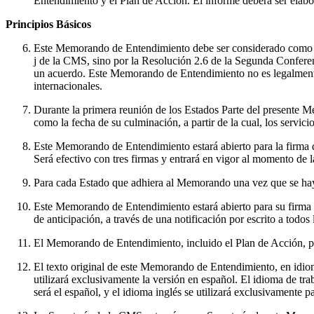
Entendimiento y el Plan de Acción. El informe deberá ser elabo
Principios Básicos
Este Memorando de Entendimiento debe ser considerado como un a
j de la CMS, sino por la Resolución 2.6 de la Segunda Confere
un acuerdo. Este Memorando de Entendimiento no es legalmente
internacionales.
Durante la primera reunión de los Estados Parte del presente Me
como la fecha de su culminación, a partir de la cual, los servic
Este Memorando de Entendimiento estará abierto para la firma de
Será efectivo con tres firmas y entrará en vigor al momento de la
Para cada Estado que adhiera al Memorando una vez que se haya
Este Memorando de Entendimiento estará abierto para su firma e
de anticipación, a través de una notificación por escrito a todos 
El Memorando de Entendimiento, incluido el Plan de Acción, p
El texto original de este Memorando de Entendimiento, en idioma
utilizará exclusivamente la versión en español. El idioma de tr
será el español, y el idioma inglés se utilizará exclusivamente 