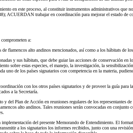
nto en este proceso, al constituir instrumentos administrativos que no
988); ACUERDAN trabajar en coordinación para mejorar el estado de con
se comprometen a:
es de flamencos alto andinos mencionados, así como a los hábitats de lo
adas y sus hábitats, que debe guiar las acciones de conservación en los
ento sobre estas especies, el manejo, la investigación, la sensibilizació
da uno de los países signatarios con competencia en la materia, pudiendo
coordinación con los otros países signatarios y de proveer la guía par
dos a la Secretaría.
 del Plan de Acción en reuniones regulares de los representantes de ca
 flamencos alto andinos. Tales reuniones serán convocadas en conjunto 
es.
la implementación del presente Memorando de Entendimiento. El formato 
 transmitir a los signatarios los informes recibidos, junto con una revi