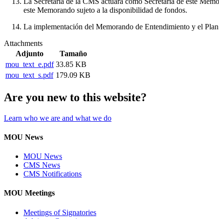
La Secretaría de la CMS actuará como Secretaría de este Memora
este Memorando sujeto a la disponibilidad de fondos.
La implementación del Memorando de Entendimiento y el Plan de 
Attachments
Adjunto
Tamaño
mou_text_e.pdf
33.85 KB
mou_text_s.pdf
179.09 KB
Are you new to this website?
Learn who we are and what we do
MOU News
MOU News
CMS News
CMS Notifications
MOU Meetings
Meetings of Signatories