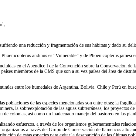
rú,
sufriendo una reducción y fragmentación de sus hábitats y dado su deli
e Phoenicopterus andinus es “Vulnerable” y de Phoenicopterus jamesi
 incluidas en el Apéndice I de la Convención sobre la Conservación de 
s países miembros de la CMS que son a su vez países del área de distri
tinúas entre los humedales de Argentina, Bolivia, Chile y Perú en busc
s poblaciones de las especies mencionadas son entre otras; la fragilid
inera, la sobreexplotación de las aguas subterráneas, los proyectos de 
ón de colonias, así como un inadecuado manejo del pastoreo en las plani
alizando esfuerzos, a través de los organismos gubernamentales relacion
re, organizados a través del Grupo de Conservación de flamencos alto a
ribución de estas especies para evitar la desaparición de las últimas po