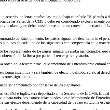
rado sobre la base de toda la información disponible.
cuerdo, en letras minúsculas, regido bajo el artículo IV, párrafo 4 de 
ncia de las Partes de la CMS y debe ser considerado exclusivamente com
 vinculante y no debe considerarse como un convenio internacional ba
morando de Entendimiento, los países signatarios determinarán el períod
ios públicos de cada uno de los signatarios con competencia en la materi
 los representantes de los países signatarios arriba mencionados, que in
 obtención de la firma por parte del tercer país signatario.
 obtenido la tercera firma, el Memorando de Entendimiento entrará en
n forma indefinida y será también de efecto indefinido, sujeto al dere
los otros signatarios.
uede ser enmendado por consenso de los signatarios.
 español e inglés, será depositado en la Secretaría de la CMS, la cual a
abajo para todos los asuntos relacionados a este Memorando de Entendimie
para sus efectos dependiendo de la capacidad de trabajo en idioma españo