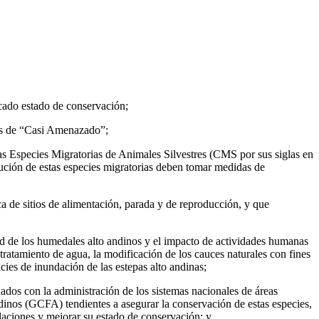
cado estado de conservación;
 es de “Casi Amenazado”;
las Especies Migratorias de Animales Silvestres (CMS por sus siglas en
bución de estas especies migratorias deben tomar medidas de
a de sitios de alimentación, parada y de reproducción, y que
ad de los humedales alto andinos y el impacto de actividades humanas
tratamiento de agua, la modificación de los cauces naturales con fines
cies de inundación de las estepas alto andinas;
ados con la administración de los sistemas nacionales de áreas
ndinos (GCFA) tendientes a asegurar la conservación de estas especies,
blaciones y mejorar su estado de conservación; y