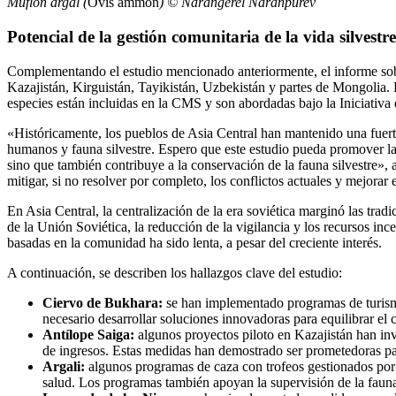
Muflón argal (
Ovis ammon
) © Narangerel Naranpurev
Potencial de la gestión comunitaria de la vida silvestr
Complementando el estudio mencionado anteriormente, el informe sobre
Kazajistán, Kirguistán, Tayikistán, Uzbekistán y partes de Mongolia. E
especies están incluidas en la CMS y son abordadas bajo la Iniciativa
«Históricamente, los pueblos de Asia Central han mantenido una fuerte 
humanos y fauna silvestre. Espero que este estudio pueda promover la 
sino que también contribuye a la conservación de la fauna silvestre», 
mitigar, si no resolver por completo, los conflictos actuales y mejorar 
En Asia Central, la centralización de la era soviética marginó las trad
de la Unión Soviética, la reducción de la vigilancia y los recursos inc
basadas en la comunidad ha sido lenta, a pesar del creciente interés.
A continuación, se describen los hallazgos clave del estudio:
Ciervo de Bukhara:
se han implementado programas de turismo
necesario desarrollar soluciones innovadoras para equilibrar el 
Antílope Saiga:
algunos proyectos piloto en Kazajistán han inv
de ingresos. Estas medidas han demostrado ser prometedoras para
Argali:
algunos programas de caza con trofeos gestionados por 
salud. Los programas también apoyan la supervisión de la fauna s