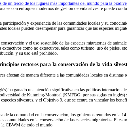
 de un tercio de los lugares más importantes del mundo para la biodive
cionales con enfoques modernos de gestión de vida silvestre puede conduc
la participación y experiencia de las comunidades locales y su conocimi
ades locales pueden desempeñar para garantizar que las especies migrat
servación y el uso sostenible de las especies migratorias de animales s
s extractivos como no extractivos, tales como turismo, uso de pieles, et
ribución, y su uso está prohibido.
incipios rectores para la conservación de la vida silves
tres afectan de manera diferente a las comunidades locales en distintas 
lés) ha ganado una atención significativa en las políticas internaciona
Biodiversidad de Kunming-Montreal (KMFBG, por sus siglas en inglés) s
e especies silvestres, y el Objetivo 9, que se centra en vincular los ben
tosa de la comunidad en la conservación, los gobiernos reunidos en la 
e las comunidades en la conservación de las especies migratorias. El est
 de la CBWM de todo el mundo.