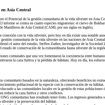
e en Asia Central
 el Potencial de la gestión comunitaria de la vida silvestre en Asia Ce
l informe se centra en cuatro especies migratorias: el ciervo de Bukhara,
 de Mamíferos de Asia Central (CAMI, por sus siglas en inglés).
conexión con la vida silvestre, pero hoy en día existe una notable ausen
gestión comunitaria de la vida silvestre en las naciones de Asia Centr
afirmó el autor del estudio, Steffen Zuther, investigador de la Sociedad 
el estado de conservación de la extraordinaria fauna silvestre de la regi
iciones comunales que una vez fomentaron la coexistencia entre humanos y
entivaron la caza furtiva y la pérdida de hábitats. Hoy en día, los esfuer
 comunitario basados en la naturaleza, ofreciendo beneficios no extrac
crecimiento poblacional de la especie con la conservación de su hábitat.
olucrado a las comunidades locales en la gestión de estas poblaciones 
 reducir la caza furtiva y otros conflictos.
ONG comunitarias han resultado tener éxito. Los ingresos generados se
ilvestre y la preservación del hábitat.