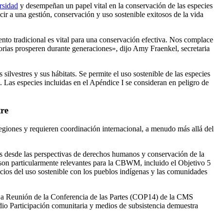
rsidad
y desempeñan un papel vital en la conservación de las especies
ir a una gestión, conservación y uso sostenible exitosos de la vida
ento tradicional es vital para una conservación efectiva. Nos complace
orias prosperen durante generaciones», dijo Amy Fraenkel, secretaria
ilvestres y sus hábitats. Se permite el uso sostenible de las especies
c. Las especies incluidas en el Apéndice I se consideran en peligro de
tre
regiones y requieren coordinación internacional, a menudo más allá del
les desde las perspectivas de derechos humanos y conservación de la
on particularmente relevantes para la CBWM, incluido el Objetivo 5
eficios del uso sostenible con los pueblos indígenas y las comunidades
14.a Reunión de la Conferencia de las Partes (COP14) de la CMS
udio Participación comunitaria y medios de subsistencia demuestra