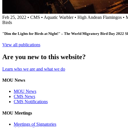
Feb 25, 2022
•
CMS
•
Aquatic Warbler
•
High Andean Flamingos
•
M
Birds
"Dim the Lights for Birds at Night!" – The World Migratory Bird Day 2022 
View all publications
Are you new to this website?
Learn who we are and what we do
MOU News
MOU News
CMS News
CMS Notifications
MOU Meetings
Meetings of Signatories