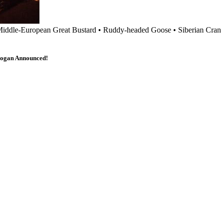
iddle-European Great Bustard
•
Ruddy-headed Goose
•
Siberian Cra
Slogan Announced!