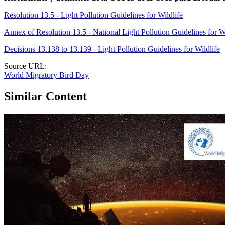
Resolution 13.5 - Light Pollution Guidelines for Wildlife
Annex of Resolution 13.5 - National Light Pollution Guidelines for W
Decisions 13.138 to 13.139 - Light Pollution Guidelines for Wildlife
Source URL:
World Migratory Bird Day
Similar Content