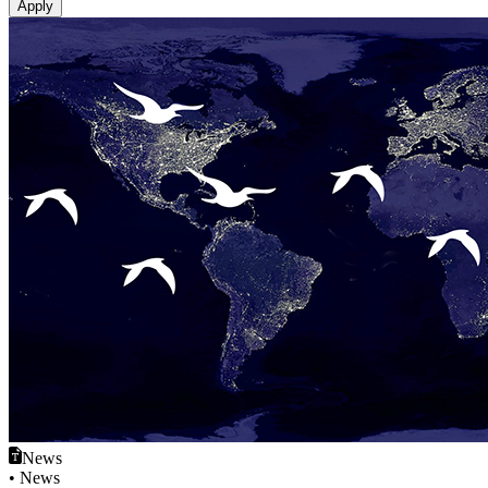
News
• News