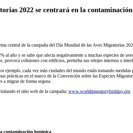
torias 2022 se centrará en la contaminación
ema central de la campaña del Día Mundial de las Aves Migratorias 202
 2% al año y se sabe que afecta negativamente a muchas especies de av
 provoca colisiones con edificios, perturba sus relojes internos o inte
Por ejemplo, cada vez más ciudades del mundo están tomando medidas par
enas prácticas en el marco de la Convención sobre las Especies Migrat
es a migrar de forma segura.
visitando el sitio web de la campaña:
www.worldmigratorybirdday.org
la contaminación lumínica