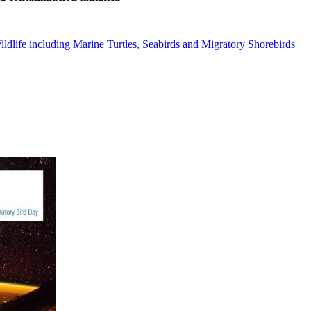
ildlife including Marine Turtles, Seabirds and Migratory Shorebirds