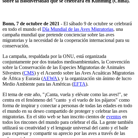
sobre la Biodiversidad que se celebrará en Kunming (China).
Bonn, 7 de octubre de 2021
- El sábado 9 de octubre se celebrará
en todo el mundo el
Día Mundial de las Aves Migratorias
, una
campaña mundial que pretende concienciar sobre las aves
migratorias y la necesidad de la cooperación internacional para su
conservación.
La campaña, respaldada por la ONU, está organizada
conjuntamente por dos tratados medioambientales, la Convención
sobre la Conservación de las Especies Migratorias de Animales
Silvestres (
CMS
) y el Acuerdo sobre las Aves Acuáticas Migratorias
de África y Eurasia (
AEWA
), y la organización sin ánimo de lucro
Medio Ambiente para las Américas (
EFTA
).
El tema de este año, "¡Canta, vuela y elévate como las aves!", se
centra en el fenómeno del "canto y el vuelo de los pájaros" como
forma de inspirar y conectar a personas de todas las edades en todo
el mundo en su deseo compartido de proteger y celebrar las aves
migratorias. En el sitio web se han inscrito cientos de
eventos
en
todos los rincones del mundo para celebrar el día. La gente también
utilizará su creatividad y el lenguaje universal del canto y el baile
para expresar y compartir su aprecio por las aves a través de las