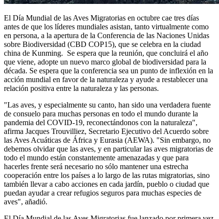
El Día Mundial de las Aves Migratorias en octubre cae tres días
antes de que los líderes mundiales asistan, tanto virtualmente como
en persona, a la apertura de la Conferencia de las Naciones Unidas
sobre Biodiversidad (CBD COP15), que se celebra en la ciudad
china de Kunming. Se espera que la reunión, que concluirá el año
que viene, adopte un nuevo marco global de biodiversidad para la
década. Se espera que la conferencia sea un punto de inflexión en la
acción mundial en favor de la naturaleza y ayude a restablecer una
relación positiva entre la naturaleza y las personas.
"Las aves, y especialmente su canto, han sido una verdadera fuente
de consuelo para muchas personas en todo el mundo durante la
pandemia del COVID-19, reconectándonos con la naturaleza",
afirma Jacques Trouvilliez, Secretario Ejecutivo del Acuerdo sobre
las Aves Acuáticas de África y Eurasia (AEWA). "Sin embargo, no
debemos olvidar que las aves, y en particular las aves migratorias de
todo el mundo están constantemente amenazadas y que para
hacerles frente será necesario no sólo mantener una estrecha
cooperación entre los países a lo largo de las rutas migratorias, sino
también llevar a cabo acciones en cada jardín, pueblo o ciudad que
puedan ayudar a crear refugios seguros para muchas especies de
aves", añadió.
El Día Mundial de las Aves Migratorias fue lanzado por primera vez