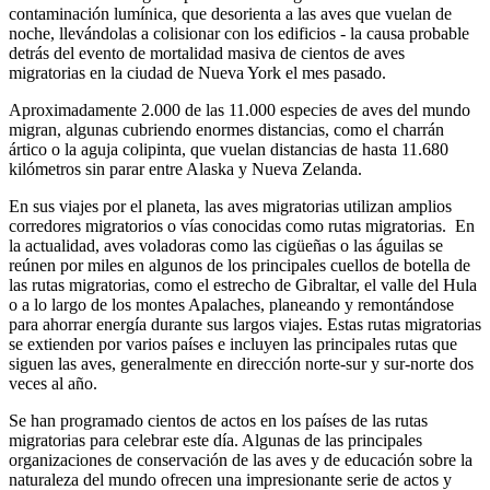
contaminación lumínica, que desorienta a las aves que vuelan de
noche, llevándolas a colisionar con los edificios - la causa probable
detrás del evento de mortalidad masiva de cientos de aves
migratorias en la ciudad de Nueva York el mes pasado.
Aproximadamente 2.000 de las 11.000 especies de aves del mundo
migran, algunas cubriendo enormes distancias, como el charrán
ártico o la aguja colipinta, que vuelan distancias de hasta 11.680
kilómetros sin parar entre Alaska y Nueva Zelanda.
En sus viajes por el planeta, las aves migratorias utilizan amplios
corredores migratorios o vías conocidas como rutas migratorias. En
la actualidad, aves voladoras como las cigüeñas o las águilas se
reúnen por miles en algunos de los principales cuellos de botella de
las rutas migratorias, como el estrecho de Gibraltar, el valle del Hula
o a lo largo de los montes Apalaches, planeando y remontándose
para ahorrar energía durante sus largos viajes. Estas rutas migratorias
se extienden por varios países e incluyen las principales rutas que
siguen las aves, generalmente en dirección norte-sur y sur-norte dos
veces al año.
Se han programado cientos de actos en los países de las rutas
migratorias para celebrar este día. Algunas de las principales
organizaciones de conservación de las aves y de educación sobre la
naturaleza del mundo ofrecen una impresionante serie de actos y