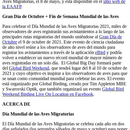
Aves Migratorias, el 8 de mayo, y está disponible en el
sitio web de
la EAAFP
.
Gran Día de Octubre + Fin de Semana Mundial de las Aves
Para celebrar el Día Mundial de las Aves Migratorias 2021, miles de
observadores de aves registrarán sus avistamientos a lo largo de las
principales rutas migratorias del mundo uniéndose al
Gran Día de
Octubre
el 9 de octubre de 2021. Este evento de ciencia ciudadana
de alto nivel reúne a los observadores de aves del mundo para
registrar los avistamientos a través de la aplicación
eBird
y podría
volver a establecer un nuevo récord mundial de mayor número de
aves registradas en un solo día. El Global Big Day formará parte
del
Global Bird Weekend
, que tendrá lugar del 8 al 10 de octubre de
2021 y cuyo objetivo es inspirar a los observadores de aves para que
se unan como comunidad mundial para celebrar las aves. El evento
está organizado por Global Birding, creado por Tim Appleton MBE
y Swarovski Optik, que también organizará un evento
Global Bird
Weekend Birding Live On Location en Facebook
.
ACERCA DE
Día Mundial de las Aves Migratorias
El Día Mundial de las Aves Migratorias se celebra cada año en dos
días señalados (los segundos sábados de mayo y octubre) para poner