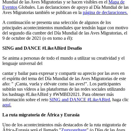
Mundial de las Aves Migratorias y se hacen visibles en el
Mapa de
Eventos
Globales. Las declaraciones de apoyo al Día Mundial de las
Aves Migratorias también se publican en la
página de declaraciones.
A continuación se presenta una selección de algunos de los
principales acontecimientos mundiales que tendrán lugar con motivo
del segundo día cumbre del Día Mundial de las Aves Migratorias, el
9 de octubre de 2021 (o en torno a él):
SING and DANCE #LikeABird Desafío
Se anima a personas de todo el mundo a utilizar su creatividad y el
lenguaje universal del
cantar y bailar para expresar y compartir su aprecio por las aves en
el espíritu del tema del Día Mundial de las Aves Migratorias de este
año: " ¡Canta, vuela y elévate como las aves!". Los participantes
subirán sus vídeos a las plataformas de las redes sociales utilizando
los hashtags #LikeABird y #WMBD2021. Para obtener más
información sobre el reto
SING and DANCE #LikeABird
, haga clic
aquí.
La ruta migratoria de África y Eurasia
Uno de los acontecimientos más destacados de la ruta migratoria de
África-Eurasia será el llamado "
Zugvogeltage
" (o Días de las Aves