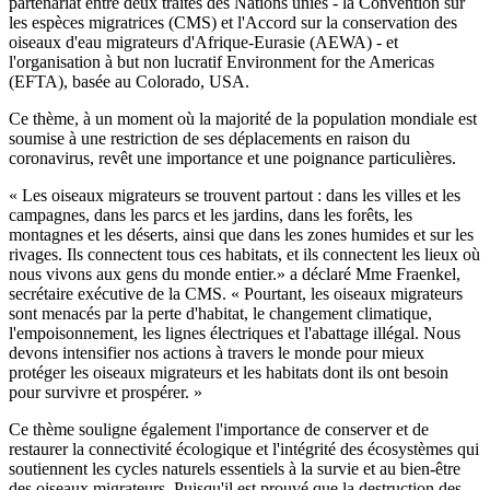
partenariat entre deux traités des Nations unies - la Convention sur
les espèces migratrices (CMS) et l'Accord sur la conservation des
oiseaux d'eau migrateurs d'Afrique-Eurasie (AEWA) - et
l'organisation à but non lucratif Environment for the Americas
(EFTA), basée au Colorado, USA.
Ce thème, à un moment où la majorité de la population mondiale est
soumise à une restriction de ses déplacements en raison du
coronavirus, revêt une importance et une poignance particulières.
« Les oiseaux migrateurs se trouvent partout : dans les villes et les
campagnes, dans les parcs et les jardins, dans les forêts, les
montagnes et les déserts, ainsi que dans les zones humides et sur les
rivages. Ils connectent tous ces habitats, et ils connectent les lieux où
nous vivons aux gens du monde entier.»
a déclaré Mme Fraenkel,
secrétaire exécutive de la CMS.
« Pourtant, les oiseaux migrateurs
sont menacés par la perte d'habitat, le changement climatique,
l'empoisonnement, les lignes électriques et l'abattage illégal. Nous
devons intensifier nos actions à travers le monde pour mieux
protéger les oiseaux migrateurs et les habitats dont ils ont besoin
pour survivre et prospérer. »
Ce thème souligne également l'importance de conserver et de
restaurer la connectivité écologique et l'intégrité des écosystèmes qui
soutiennent les cycles naturels essentiels à la survie et au bien-être
des oiseaux migrateurs. Puisqu'il est prouvé que la destruction des