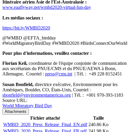
Itinéraire aérien Asie de l'Est-Australasie :
www.eaaflyway.net/wmbd2020-virtual-fun-day
Les médias sociaux :
https://bit.ly/WMBD2020
@WMBD @EFTA_birdday
#WorldMigratoryBirdDay #WMBD2020 #BirdsConnectOurWorld
Pour plus d'informations, veuillez contacter :
Florian Keil,
coordinateur de l'équipe conjointe de communication
aux secrétariats du PNUE/CMS et du PNUE/AEWA à Bonn,
Allemagne, Courriel :
press@cms.int
| Tél. : +49 228 8152451
Susan Bonfield,
directrice exécutive, Environnement pour les
Amériques, Boulder, CO, États-Unis, Courriel :
sbonfield@environmentamericas.org
| Tél. : +001 970-393-1183
Source URL:
World Migratory Bird Day
Attachments
Fichier attaché
Taille
WMBD_2020_Press_Release_Final_EN.pdf
240.86 Ko
WMBD_2020_Press_Release_Final_FR.pdf
241.98 Ko