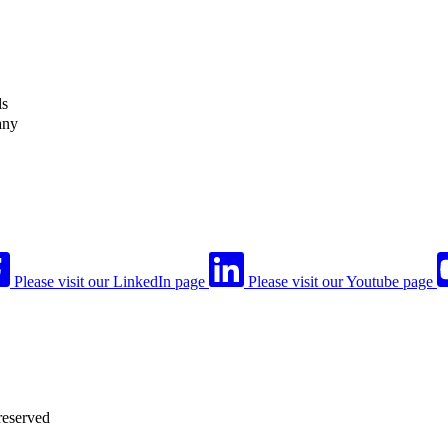
ls
any
Please visit our LinkedIn page
Please visit our Youtube page
reserved