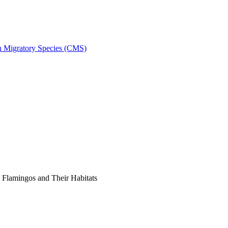
on Migratory Species (CMS)
Flamingos and Their Habitats