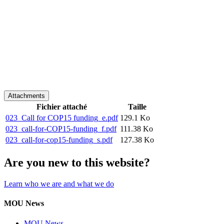
Attachments
Fichier attaché
Taille
023_Call for COP15 funding_e.pdf
129.1 Ko
023_call-for-COP15-funding_f.pdf
111.38 Ko
023_call-for-cop15-funding_s.pdf
127.38 Ko
Are you new to this website?
Learn who we are and what we do
MOU News
MOU News