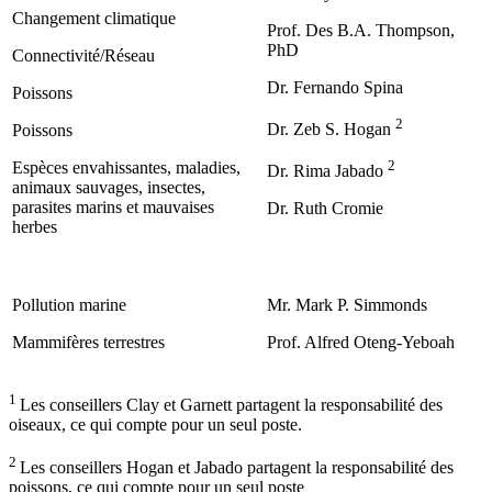
Changement climatique
Prof. Des B.A. Thompson,
PhD
Connectivité/Réseau
Dr. Fernando Spina
Poissons
2
Dr. Zeb S. Hogan
Poissons
2
Espèces envahissantes, maladies,
Dr. Rima Jabado
animaux sauvages, insectes,
parasites marins et mauvaises
Dr. Ruth Cromie
herbes
Pollution marine
Mr. Mark P. Simmonds
Mammifères terrestres
Prof. Alfred Oteng-Yeboah
1
Les conseillers Clay et Garnett partagent la responsabilité des
oiseaux, ce qui compte pour un seul poste.
2
Les conseillers Hogan et Jabado partagent la responsabilité des
poissons, ce qui compte pour un seul poste